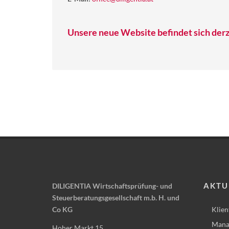
Unsere neue Website befindet sich derz
AKTU
DILIGENTIA Wirtschaftsprüfung- und
Steuerberatungsgesellschaft m.b. H. und
Co KG
Klien
Mana
Hoher Markt 15