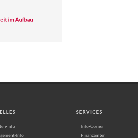
eit im Aufbau
ELLES
SERVICES
ten-Info
Info-Corner
gement-Info
Finanzämter