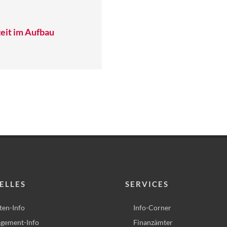
eit im Aufbau
ELLES
SERVICES
ten-Info
Info-Corner
gement-Info
Finanzämter