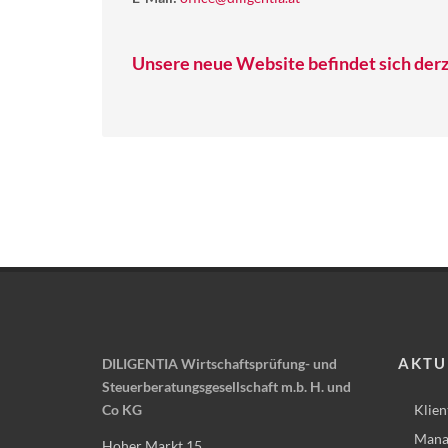
Unsere neue Website befindet sich derz
AKTU
DILIGENTIA Wirtschaftsprüfung- und
Steuerberatungsgesellschaft m.b. H. und
Co KG
Klien
Mana
Hoher Markt 15