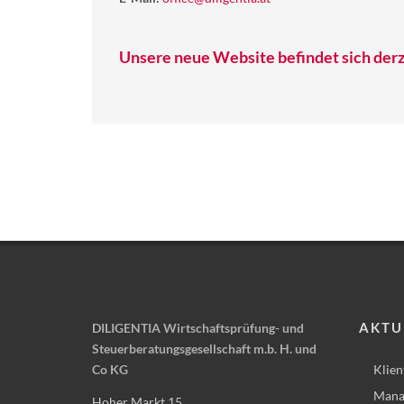
Unsere neue Website befindet sich derz
AKTU
DILIGENTIA Wirtschaftsprüfung- und
Steuerberatungsgesellschaft m.b. H. und
Co KG
Klien
Mana
Hoher Markt 15