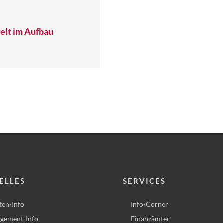
eit im Aufbau
ELLES
SERVICES
ten-Info
Info-Corner
gement-Info
Finanzämter