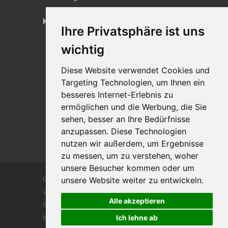
KONTAKT
Ihre Privatsphäre ist uns
Lageplan
wichtig
Impressum
Diese Website verwendet Cookies und
Datenschutz
Targeting Technologien, um Ihnen ein
Cookie-Einstellungen
besseres Internet-Erlebnis zu
ermöglichen und die Werbung, die Sie
sehen, besser an Ihre Bedürfnisse
anzupassen. Diese Technologien
nutzen wir außerdem, um Ergebnisse
zu messen, um zu verstehen, woher
unsere Besucher kommen oder um
Copyrights © 2026 Alle Rechte vorbehalten
unsere Website weiter zu entwickeln.
von DILIGENTIA Wirtschaftsprüfung- und
Alle akzeptieren
Steuerberatungsgesellschaft m.b. H. und Co
KG
Ich lehne ab