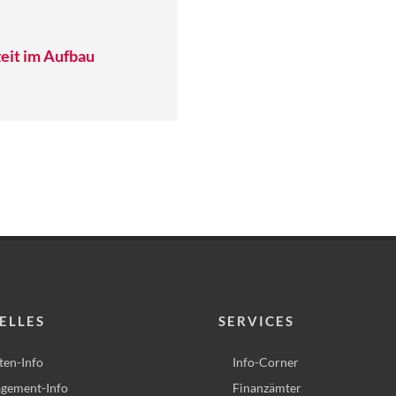
eit im Aufbau
ELLES
SERVICES
ten-Info
Info-Corner
gement-Info
Finanzämter