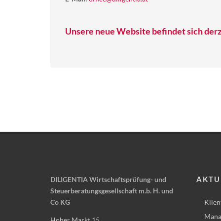
Unsere neue Website befindet sich derz
AKTU
DILIGENTIA Wirtschaftsprüfung- und
Steuerberatungsgesellschaft m.b. H. und
Co KG
Klien
Mana
Hoher Markt 15