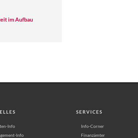
eit im Aufbau
ELLES
SERVICES
ten-Info
Info-Corner
gement-Info
Finanzämter