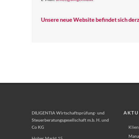
Unsere neue Website befindet sich derz
AKTU
DILIGENTIA Wirtschaftsprüfung- und
Steuerberatungsgesellschaft m.b. H. und
Co KG
Klien
Mana
Hoher Markt 15