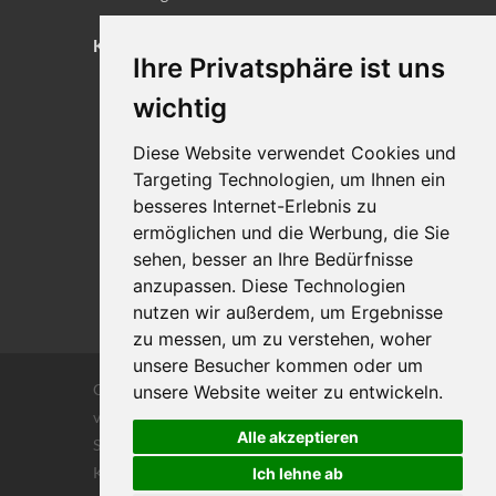
KONTAKT
Ihre Privatsphäre ist uns
Lageplan
wichtig
Impressum
Diese Website verwendet Cookies und
Datenschutz
Targeting Technologien, um Ihnen ein
Cookie-Einstellungen
besseres Internet-Erlebnis zu
ermöglichen und die Werbung, die Sie
sehen, besser an Ihre Bedürfnisse
anzupassen. Diese Technologien
nutzen wir außerdem, um Ergebnisse
zu messen, um zu verstehen, woher
unsere Besucher kommen oder um
Copyrights © 2026 Alle Rechte vorbehalten
unsere Website weiter zu entwickeln.
von DILIGENTIA Wirtschaftsprüfung- und
Alle akzeptieren
Steuerberatungsgesellschaft m.b. H. und Co
KG
Ich lehne ab