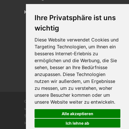
KONTAKT
Ihre Privatsphäre ist uns
Lageplan
wichtig
Impressum
Diese Website verwendet Cookies und
Datenschutz
Targeting Technologien, um Ihnen ein
Cookie-Einstellungen
besseres Internet-Erlebnis zu
ermöglichen und die Werbung, die Sie
sehen, besser an Ihre Bedürfnisse
anzupassen. Diese Technologien
nutzen wir außerdem, um Ergebnisse
zu messen, um zu verstehen, woher
unsere Besucher kommen oder um
Copyrights © 2026 Alle Rechte vorbehalten
unsere Website weiter zu entwickeln.
von DILIGENTIA Wirtschaftsprüfung- und
Alle akzeptieren
Steuerberatungsgesellschaft m.b. H. und Co
KG
Ich lehne ab