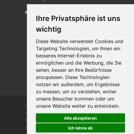
KONTAKT
Ihre Privatsphäre ist uns
Lageplan
wichtig
Impressum
Diese Website verwendet Cookies und
Datenschutz
Targeting Technologien, um Ihnen ein
Cookie-Einstellungen
besseres Internet-Erlebnis zu
ermöglichen und die Werbung, die Sie
sehen, besser an Ihre Bedürfnisse
anzupassen. Diese Technologien
nutzen wir außerdem, um Ergebnisse
zu messen, um zu verstehen, woher
unsere Besucher kommen oder um
Copyrights © 2026 Alle Rechte vorbehalten
unsere Website weiter zu entwickeln.
von DILIGENTIA Wirtschaftsprüfung- und
Alle akzeptieren
Steuerberatungsgesellschaft m.b. H. und Co
KG
Ich lehne ab