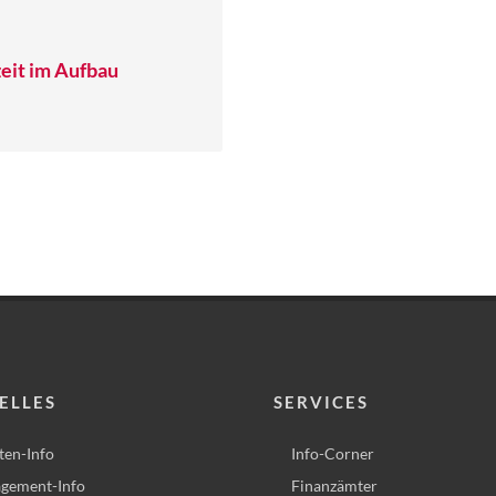
eit im Aufbau
ELLES
SERVICES
ten-Info
Info-Corner
gement-Info
Finanzämter