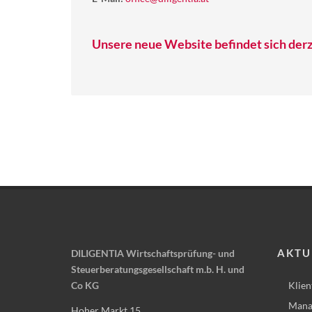
Unsere neue Website befindet sich derz
AKTU
DILIGENTIA Wirtschaftsprüfung- und
Steuerberatungsgesellschaft m.b. H. und
Co KG
Klien
Mana
Hoher Markt 15