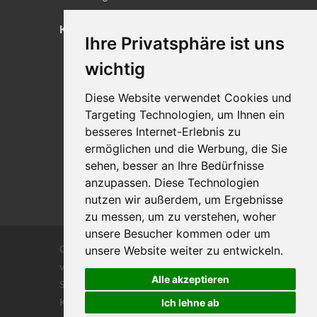
KONTAKT
Ihre Privatsphäre ist uns
Lageplan
wichtig
Impressum
Diese Website verwendet Cookies und
Datenschutz
Targeting Technologien, um Ihnen ein
Cookie-Einstellungen
besseres Internet-Erlebnis zu
ermöglichen und die Werbung, die Sie
sehen, besser an Ihre Bedürfnisse
anzupassen. Diese Technologien
nutzen wir außerdem, um Ergebnisse
zu messen, um zu verstehen, woher
unsere Besucher kommen oder um
Copyrights © 2026 Alle Rechte vorbehalten
unsere Website weiter zu entwickeln.
von DILIGENTIA Wirtschaftsprüfung- und
Alle akzeptieren
Steuerberatungsgesellschaft m.b. H. und Co
KG
Ich lehne ab