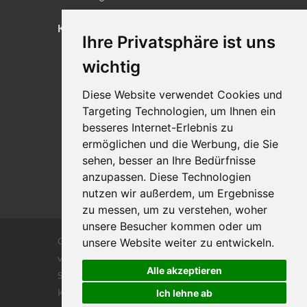
KONTAKT
Ihre Privatsphäre ist uns
Lageplan
wichtig
Impressum
Diese Website verwendet Cookies und
Datenschutz
Targeting Technologien, um Ihnen ein
Cookie-Einstellungen
besseres Internet-Erlebnis zu
ermöglichen und die Werbung, die Sie
sehen, besser an Ihre Bedürfnisse
anzupassen. Diese Technologien
nutzen wir außerdem, um Ergebnisse
zu messen, um zu verstehen, woher
unsere Besucher kommen oder um
Copyrights © 2026 Alle Rechte vorbehalten
unsere Website weiter zu entwickeln.
von DILIGENTIA Wirtschaftsprüfung- und
Alle akzeptieren
Steuerberatungsgesellschaft m.b. H. und Co
KG
Ich lehne ab