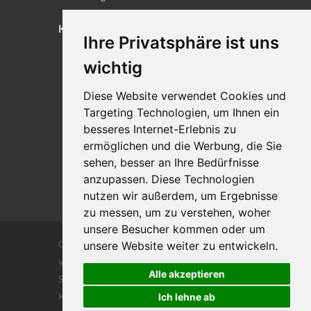
KONTAKT
Ihre Privatsphäre ist uns
Lageplan
wichtig
Impressum
Diese Website verwendet Cookies und
Datenschutz
Targeting Technologien, um Ihnen ein
Cookie-Einstellungen
besseres Internet-Erlebnis zu
ermöglichen und die Werbung, die Sie
sehen, besser an Ihre Bedürfnisse
anzupassen. Diese Technologien
nutzen wir außerdem, um Ergebnisse
zu messen, um zu verstehen, woher
unsere Besucher kommen oder um
Copyrights © 2026 Alle Rechte vorbehalten
unsere Website weiter zu entwickeln.
von DILIGENTIA Wirtschaftsprüfung- und
Alle akzeptieren
Steuerberatungsgesellschaft m.b. H. und Co
KG
Ich lehne ab