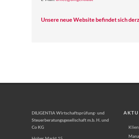
Unsere neue Website befindet sich derz
AKTU
DILIGENTIA Wirtschaftsprüfung- und
Steuerberatungsgesellschaft m.b. H. und
Co KG
Klien
Mana
Hoher Markt 15