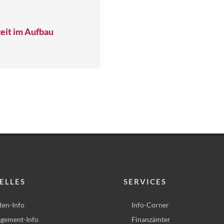
eit im Aufbau
ELLES
SERVICES
ten-Info
Info-Corner
gement-Info
Finanzämter