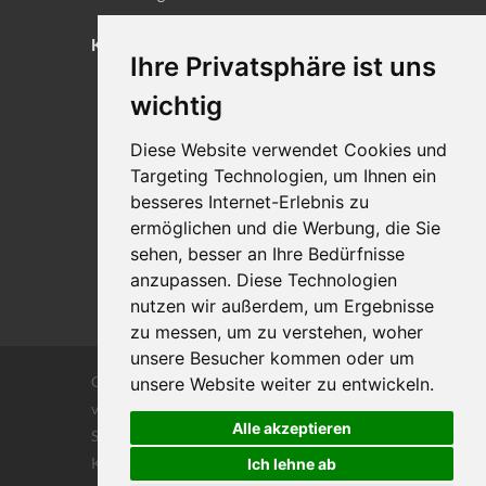
KONTAKT
Ihre Privatsphäre ist uns
Lageplan
wichtig
Impressum
Diese Website verwendet Cookies und
Datenschutz
Targeting Technologien, um Ihnen ein
Cookie-Einstellungen
besseres Internet-Erlebnis zu
ermöglichen und die Werbung, die Sie
sehen, besser an Ihre Bedürfnisse
anzupassen. Diese Technologien
nutzen wir außerdem, um Ergebnisse
zu messen, um zu verstehen, woher
unsere Besucher kommen oder um
Copyrights © 2026 Alle Rechte vorbehalten
unsere Website weiter zu entwickeln.
von DILIGENTIA Wirtschaftsprüfung- und
Alle akzeptieren
Steuerberatungsgesellschaft m.b. H. und Co
KG
Ich lehne ab