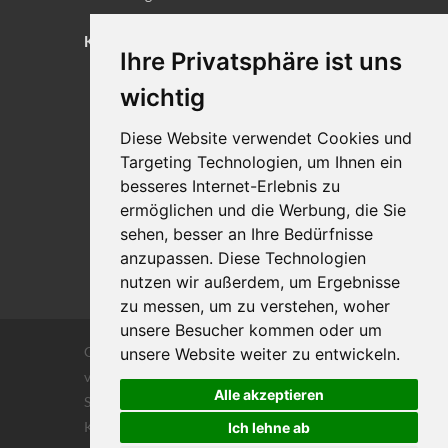
KONTAKT
Ihre Privatsphäre ist uns
Lageplan
wichtig
Impressum
Diese Website verwendet Cookies und
Datenschutz
Targeting Technologien, um Ihnen ein
Cookie-Einstellungen
besseres Internet-Erlebnis zu
ermöglichen und die Werbung, die Sie
sehen, besser an Ihre Bedürfnisse
anzupassen. Diese Technologien
nutzen wir außerdem, um Ergebnisse
zu messen, um zu verstehen, woher
unsere Besucher kommen oder um
Copyrights © 2026 Alle Rechte vorbehalten
unsere Website weiter zu entwickeln.
von DILIGENTIA Wirtschaftsprüfung- und
Alle akzeptieren
Steuerberatungsgesellschaft m.b. H. und Co
KG
Ich lehne ab