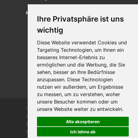
KONTAKT
Ihre Privatsphäre ist uns
Lageplan
wichtig
Impressum
Diese Website verwendet Cookies und
Datenschutz
Targeting Technologien, um Ihnen ein
Cookie-Einstellungen
besseres Internet-Erlebnis zu
ermöglichen und die Werbung, die Sie
sehen, besser an Ihre Bedürfnisse
anzupassen. Diese Technologien
nutzen wir außerdem, um Ergebnisse
zu messen, um zu verstehen, woher
unsere Besucher kommen oder um
Copyrights © 2026 Alle Rechte vorbehalten
unsere Website weiter zu entwickeln.
von DILIGENTIA Wirtschaftsprüfung- und
Alle akzeptieren
Steuerberatungsgesellschaft m.b. H. und Co
KG
Ich lehne ab