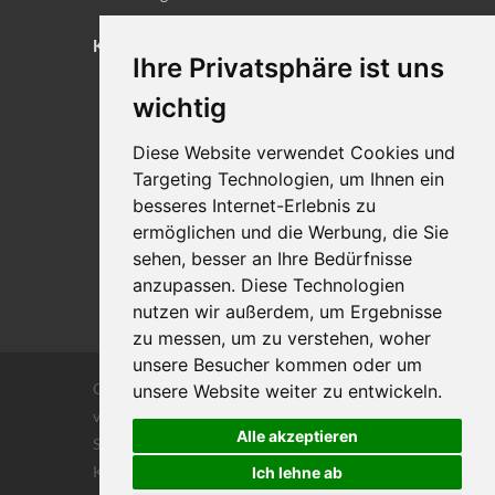
KONTAKT
Ihre Privatsphäre ist uns
Lageplan
wichtig
Impressum
Diese Website verwendet Cookies und
Datenschutz
Targeting Technologien, um Ihnen ein
Cookie-Einstellungen
besseres Internet-Erlebnis zu
ermöglichen und die Werbung, die Sie
sehen, besser an Ihre Bedürfnisse
anzupassen. Diese Technologien
nutzen wir außerdem, um Ergebnisse
zu messen, um zu verstehen, woher
unsere Besucher kommen oder um
Copyrights © 2026 Alle Rechte vorbehalten
unsere Website weiter zu entwickeln.
von DILIGENTIA Wirtschaftsprüfung- und
Alle akzeptieren
Steuerberatungsgesellschaft m.b. H. und Co
KG
Ich lehne ab