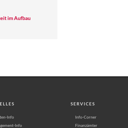
eit im Aufbau
ELLES
SERVICES
ten-Info
Info-Corner
gement-Info
Finanzämter