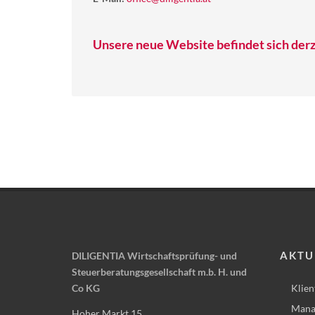
Unsere neue Website befindet sich derz
AKTU
DILIGENTIA Wirtschaftsprüfung- und
Steuerberatungsgesellschaft m.b. H. und
Co KG
Klien
Mana
Hoher Markt 15