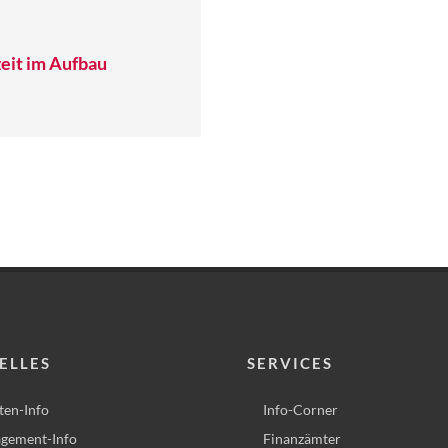
eit im Aufbau
ELLES
SERVICES
ten-Info
Info-Corner
gement-Info
Finanzämter