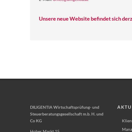
Unsere neue Website befindet sich derz
AKTU
DILIGENTIA Wirtschaftsprüfung- und
Steuerberatungsgesellschaft m.b. H. und
Co KG
Klien
Mana
Hoher Markt 15