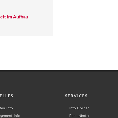
eit im Aufbau
ELLES
SERVICES
ten-Info
Info-Corner
gement-Info
Finanzämter