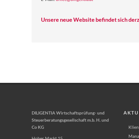
Unsere neue Website befindet sich derz
AKTU
DILIGENTIA Wirtschaftsprüfung- und
Steuerberatungsgesellschaft m.b. H. und
Co KG
Klien
Mana
Hoher Markt 15