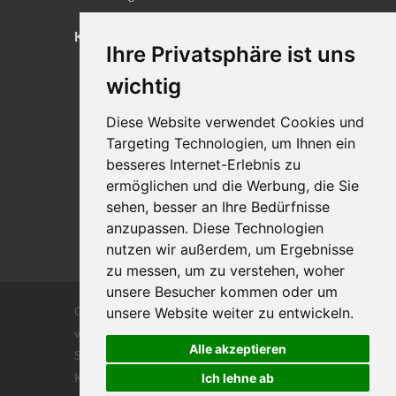
KONTAKT
Ihre Privatsphäre ist uns
Lageplan
wichtig
Impressum
Diese Website verwendet Cookies und
Datenschutz
Targeting Technologien, um Ihnen ein
Cookie-Einstellungen
besseres Internet-Erlebnis zu
ermöglichen und die Werbung, die Sie
sehen, besser an Ihre Bedürfnisse
anzupassen. Diese Technologien
nutzen wir außerdem, um Ergebnisse
zu messen, um zu verstehen, woher
unsere Besucher kommen oder um
Copyrights © 2026 Alle Rechte vorbehalten
unsere Website weiter zu entwickeln.
von DILIGENTIA Wirtschaftsprüfung- und
Alle akzeptieren
Steuerberatungsgesellschaft m.b. H. und Co
KG
Ich lehne ab