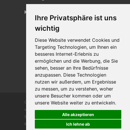
KONTAKT
Ihre Privatsphäre ist uns
Lageplan
wichtig
Impressum
Diese Website verwendet Cookies und
Datenschutz
Targeting Technologien, um Ihnen ein
Cookie-Einstellungen
besseres Internet-Erlebnis zu
ermöglichen und die Werbung, die Sie
sehen, besser an Ihre Bedürfnisse
anzupassen. Diese Technologien
nutzen wir außerdem, um Ergebnisse
zu messen, um zu verstehen, woher
unsere Besucher kommen oder um
Copyrights © 2026 Alle Rechte vorbehalten
unsere Website weiter zu entwickeln.
von DILIGENTIA Wirtschaftsprüfung- und
Alle akzeptieren
Steuerberatungsgesellschaft m.b. H. und Co
KG
Ich lehne ab