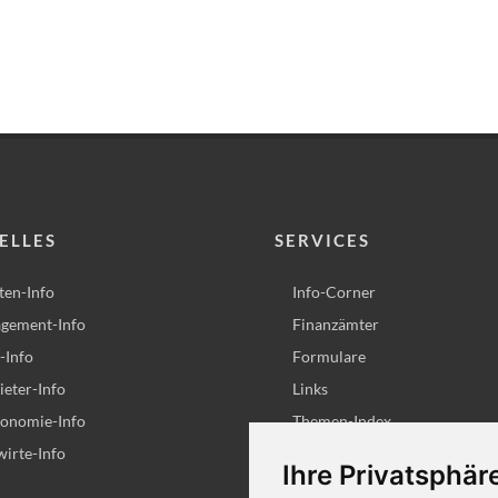
ELLES
SERVICES
ten-Info
Info-Corner
gement-Info
Finanzämter
-Info
Formulare
eter-Info
Links
ronomie-Info
Themen-Index
irte-Info
Steuerrechner
Ihre Privatsphäre