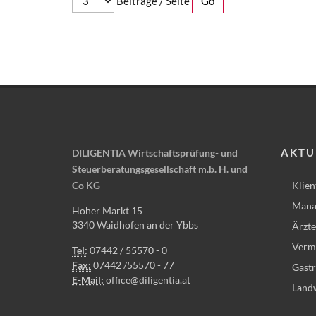
Beiträge / Seite
AKTU
DILIGENTIA Wirtschaftsprüfung- und
Steuerberatungsgesellschaft m.b. H. und
Co KG
Klien
Mana
Hoher Markt 15
3340 Waidhofen an der Ybbs
Ärzte
Vermi
Tel:
07442 / 55570 - 0
Fax:
07442 /55570 - 77
Gast
E-Mail:
office@diligentia.at
Landw