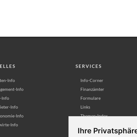
ELLES
SERVICES
ten-Info
Info-Corner
gement-Info
Finanzämter
-Info
Formulare
eter-Info
Links
ronomie-Info
Themen-Index
irte-Info
Steuerrechner
Ihre Privatsphäre