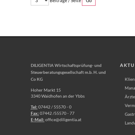
Beiträge / Seite
AKTU
DILIGENTIA Wirtschaftsprüfung- und
Steuerberatungsgesellschaft m.b. H. und
Co KG
Klien
Mana
Hoher Markt 15
3340 Waidhofen an der Ybbs
Ärzte
Vermi
Tel:
07442 / 55570 - 0
Fax:
07442 /55570 - 77
Gast
E-Mail:
office@diligentia.at
Landw